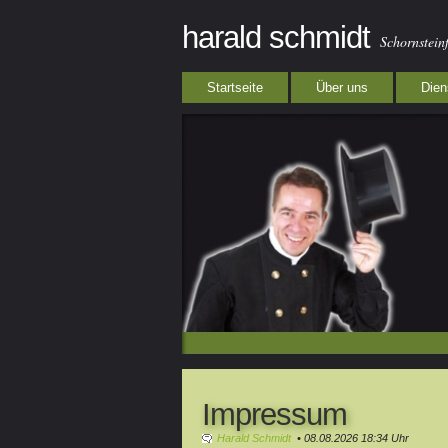
harald schmidt
Schornstei
Startseite
Über uns
Dien
Impressum
Harald Schmidt
• 08.08.2026 18:34 Uhr