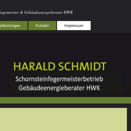
nfegermeister & Gebäudeenergieberater HWK
stleistungen
Kontakt
Impressum