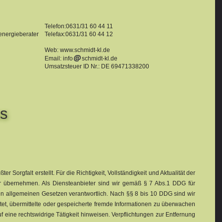
Telefon:0631/31 60 44 11
nergieberater
Telefax:0631/31 60 44 12
Web: www.schmidt-kl.de
Email: info
schmidt-kl.de
Umsatzsteuer ID Nr.: DE 69471338200
ss
er Sorgfalt erstellt. Für die Richtigkeit, Vollständigkeit und Aktualität der
r übernehmen. Als Diensteanbieter sind wir gemäß § 7 Abs.1 DDG für
en allgemeinen Gesetzen verantwortlich. Nach §§ 8 bis 10 DDG sind wir
chtet, übermittelte oder gespeicherte fremde Informationen zu überwachen
 eine rechtswidrige Tätigkeit hinweisen. Verpflichtungen zur Entfernung