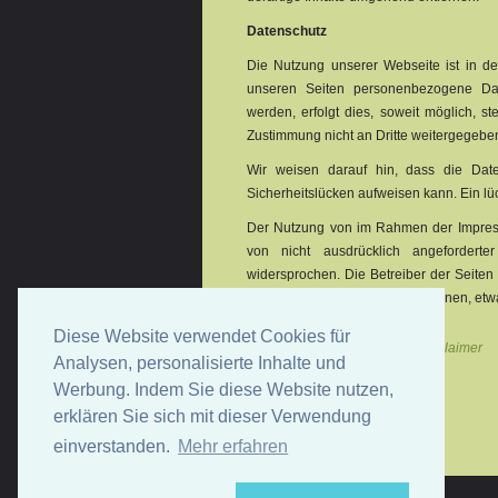
Datenschutz
Die Nutzung unserer Webseite ist in 
unseren Seiten personenbezogene Dat
werden, erfolgt dies, soweit möglich, st
Zustimmung nicht an Dritte weitergegebe
Wir weisen darauf hin, dass die Date
Sicherheitslücken aufweisen kann. Ein lüc
Der Nutzung von im Rahmen der Impressu
von nicht ausdrücklich angeforderte
widersprochen. Die Betreiber der Seiten 
Zusendung von Werbeinformationen, etwa
Diese Website verwendet Cookies für
Quellenangaben:
eRecht24 Disclaimer
Analysen, personalisierte Inhalte und
Werbung. Indem Sie diese Website nutzen,
erklären Sie sich mit dieser Verwendung
einverstanden.
Mehr erfahren