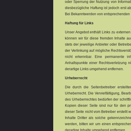
oder Sperrung der Nutzung von Informat
diesbezügliche Haftung ist jedoch erst a
Bei Bekanntwerden von entsprechenden R
Haftung für Links
Unser Angebot enthält Links zu externen 
können wir für diese fremden Inhalte au
stets der jeweilige Anbieter oder Betreib
der Verlinkung auf mögliche Rechtsverstö
nicht erkennbar. Eine permanente inh
Anhaltspunkte einer Rechtsverletzung 
derartige Links umgehend entfernen.
Urheberrecht
Die durch die Seitenbetreiber erstell
Urheberrecht. Die Vervielfältigung, Bear
des Urheberrechtes bedürfen der schrift
Kopien dieser Seite sind nur für den pr
dieser Seite nicht vom Betreiber erstell
Inhalte Dritter als solche gekennzeichn
werden, bitten wir um einen entsprech
derartige Inhalte umgehend entfernen.