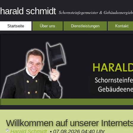
harald schmidt
Schornsteinfegermeister & Gebäudeenergie
Startseite
Über uns
Dienstleistungen
Kontakt
Willkommen auf unserer Internets
Harald Schmidt
• 07.08.2026 04:40 Uhr